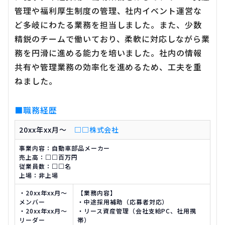
管理や福利厚生制度の管理、社内イベント運営な
ど多岐にわたる業務を担当しました。また、少数
精鋭のチームで働いており、柔軟に対応しながら業
務を円滑に進める能力を培いました。社内の情報
共有や管理業務の効率化を進めるため、工夫を重
ねました。
■職務経歴
20xx年xx月〜
□□株式会社
事業内容：自動車部品メーカー
売上高：□□百万円
従業員数：□□名
上場：非上場
・20xx年xx月〜
【業務内容】
メンバー
・中途採用補助（応募者対応）
・20xx年xx月〜
・リース資産管理（会社支給PC、社用携
リーダー
帯）