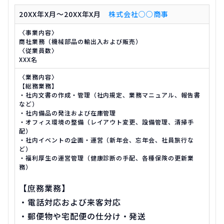
20XX年X月～20XX年X月
株式会社○○商事
〈事業内容〉
商社業務（機械部品の輸出入および販売）
〈従業員数〉
XXX名
〈業務内容〉
【総務業務】
・社内文書の作成・管理（社内規定、業務マニュアル、報告書
など）
・社内備品の発注および在庫管理
・オフィス環境の整備（レイアウト変更、設備管理、清掃手
配）
・社内イベントの企画・運営（新年会、忘年会、社員旅行な
ど）
・福利厚生の運営管理（健康診断の手配、各種保険の更新業
務）
【庶務業務】
・電話対応および来客対応
・郵便物や宅配便の仕分け・発送