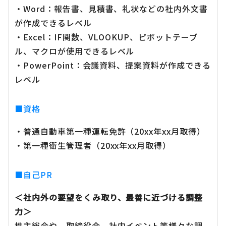
・Word：報告書、見積書、礼状などの社内外文書
が作成できるレベル
・Excel：IF関数、VLOOKUP、ピボットテーブ
ル、マクロが使用できるレベル
・PowerPoint：会議資料、提案資料が作成できる
レベル
■資格
・普通自動車第一種運転免許（20xx年xx月取得）
・第一種衛生管理者（20xx年xx月取得）
■自己PR
＜社内外の要望をくみ取り、最善に近づける調整
力＞
株主総会や、取締役会、社内イベント等様々な調