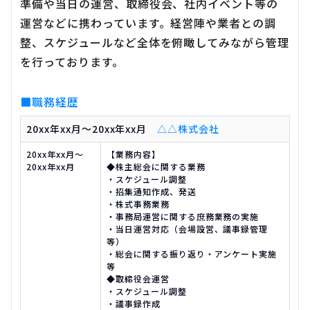
準備や当日の運営、取締役会、社内イベント等の
運営などに携わっています。経営陣や業者との調
整、スケジュールなど全体を俯瞰してみながら管理
を行っております。
■職務経歴
20xx年xx月～20xx年xx月
△△株式会社
20xx年xx月～
【業務内容】
20xx年xx月
◆株主総会に関する業務
・スケジュール調整
・招集通知作成、発送
・株式事務業務
・事務局運営に関する庶務業務の実施
・当日運営対応（会場設営、議事録管理
等）
・総会に関する振り返り・アンケート実施
等
◆取締役会運営
・スケジュール調整
・議事録作成