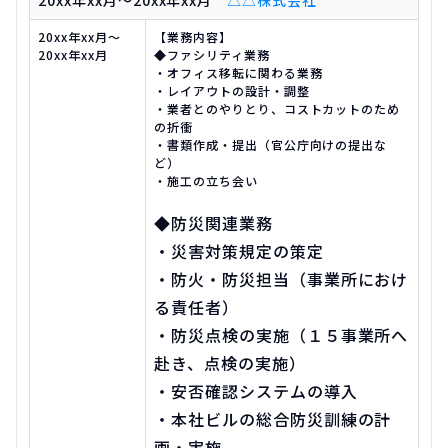
20xx年xx月～20xx年xx月
△△株式会社
20xx年xx月～
【業務内容】
20xx年xx月
◆ファシリティ業務
・オフィス移転に関わる業務
・レイアウトの設計・調整
・業者とのやりとり、コストカットのため
の折衝
・書類作成・提出（官公庁向けの提出な
ど）
・施工の立ち会い
◆防災関連業務
・災害対策規定の策定
・防火・防災担当（事業所におけ
る責任者）
・防災点検の実施（１５事業所へ
赴き、点検の実施）
・安否確認システムの導入
・本社ビルの総合防災訓練の計
画・実施