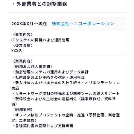
・外部業者との調整業務
20XX年X月～現在
株式会社△△コーポレーション
〈事業内容〉
ITシステムの開発および運用管理
〈従業員数〉
XXX名
〈業務内容〉
【総務および人事業務】
・勤怠管理システムの運用およびデータ集計
・社内規定および手続きの改定・運用管理
・新入社員および中途社員の入社手続き・オリエンテーション
実施
・リモートワーク体制の整備および関連ツールの導入サポート
・取締役会および株主総会の運営補佐（議事録作成、資料準
備）
【総務業務】
・オフィス移転プロジェクトの企画・推進（予算管理、業者選
定、工事監督）
・各種契約書の管理および更新業務