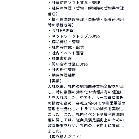
・社員使用ソフト貸与・管理
・社用車管理（契約・解約時の契約書管理
含む）
・福利厚生制度管理（自販機・保養所利用
時の手続き等）
・会社HP更新
・ネットワークトラブル対応
・備品発注・管理
・社内報作成・配信
・社内イベント運営
・請求書処理
・問い合わせ窓口対応
・社内衛生管理
・勤怠管理補助
【実績】
入社以来、社内の総務関連業務全般を担当
し、特に業務の効率化や情報共有の促進に
力を入れました。中でも、リース資産管理
の精度を高め、会社支給のPCや携帯電話の
管理を一元化し、トラブルの減少を実現し
ました。また、社内イベントや福利厚生制
度に関しては、従業員満足度向上のための
改善提案を行い、社内の士気向上に貢献し
ました。
【取り組んだこと】