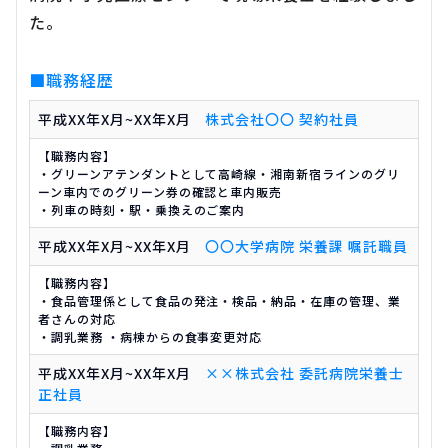
た。
■職務経歴
平成XX年X月~XX年X月
株式会社〇〇 契約社員
【職務内容】
・グリーンアテンダントとして高崎線・湘南新宿ラインのグリ
ーン車内でのグリーン券の確認と車内販売
・列車の時刻・駅・乗換えのご案内
平成XX年X月~XX年X月
〇〇大学病院 栄養課 嘱託職員
【職務内容】
・食品管理係として食品の発注・検品・納品・在庫の管理、業
者さんの対応
・調乳業務 ・病棟からの食事変更対応
平成XX年X月~XX年X月
××株式会社 委託病院栄養士
正社員
【職務内容】