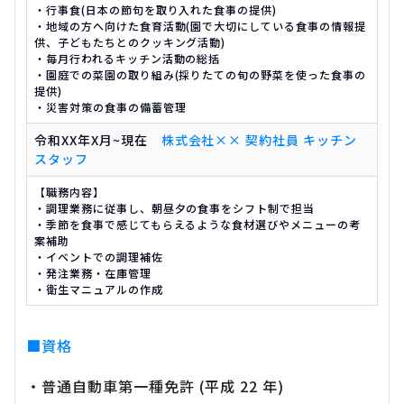
・行事食(日本の節句を取り入れた食事の提供)
・地域の方へ向けた食育活動(園で大切にしている食事の情報提
供、子どもたちとのクッキング活動)
・毎月行われるキッチン活動の総括
・園庭での菜園の取り組み(採りたての旬の野菜を使った食事の
提供)
・災害対策の食事の備蓄管理
令和XX年X月~現在
株式会社×× 契約社員 キッチン
スタッフ
【職務内容】
・調理業務に従事し、朝昼夕の食事をシフト制で担当
・季節を食事で感じてもらえるような食材選びやメニューの考
案補助
・イベントでの調理補佐
・発注業務・在庫管理
・衛生マニュアルの作成
■資格
・普通自動車第一種免許 (平成 22 年)