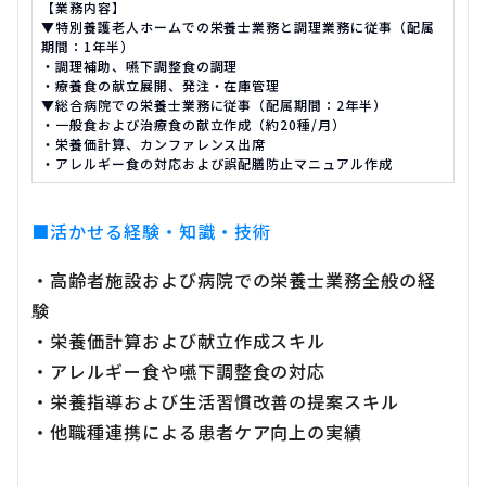
【業務内容】
▼特別養護老人ホームでの栄養士業務と調理業務に従事（配属
期間：1年半）
・調理補助、嚥下調整食の調理
・療養食の献立展開、発注・在庫管理
▼総合病院での栄養士業務に従事（配属期間：2年半）
・一般食および治療食の献立作成（約20種/月）
・栄養価計算、カンファレンス出席
・アレルギー食の対応および誤配膳防止マニュアル作成
■活かせる経験・知識・技術
・高齢者施設および病院での栄養士業務全般の経
験
・栄養価計算および献立作成スキル
・アレルギー食や嚥下調整食の対応
・栄養指導および生活習慣改善の提案スキル
・他職種連携による患者ケア向上の実績