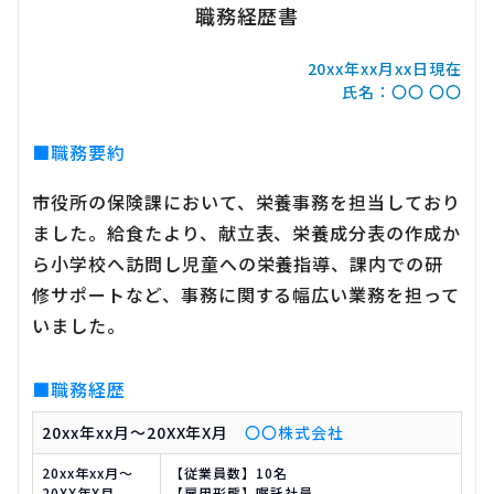
職務経歴書
20xx年xx月xx日現在
氏名：〇〇 〇〇
■職務要約
市役所の保険課において、栄養事務を担当しており
ました。給食たより、献立表、栄養成分表の作成か
ら小学校へ訪問し児童への栄養指導、課内での研
修サポートなど、事務に関する幅広い業務を担って
いました。
■職務経歴
20xx年xx月～20XX年X月
〇〇株式会社
20xx年xx月～
【従業員数】10名
20XX年X月
【雇用形態】嘱託社員