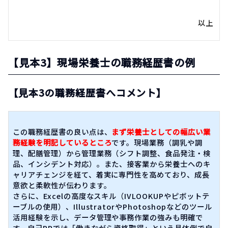
以上
【見本3】現場栄養士の職務経歴書の例
【見本3の職務経歴書へコメント】
この職務経歴書の良い点は、
まず栄養士としての​幅広い業
務経験​を明記しているところ
です。現場業務（調乳や調
理、配膳管理）から管理業務（シフト調整、食品発注・検
品、インシデント対応）。また、接客業から栄養士へのキ
ャリアチェンジを経て、着実に専門性を高めており、​成長
意欲と柔軟性​が伝わります。
さらに、Excelの高度なスキル（IVLOOKUPやピボットテ
ーブルの使用）、IllustratorやPhotoshopなどのツール
活用経験を示し、​データ管理や事務作業の強み​も明確で
す。自己PRでは「働きながら資格取得」という具体例で自