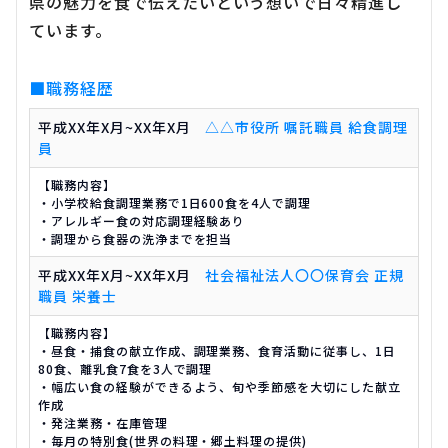
県の魅力を食で伝えたいという想いで日々精進し
ています。
■職務経歴
平成XX年X月~XX年X月
△△市役所 嘱託職員 給食調理
員
【職務内容】
・小学校給食調理業務で1日600食を4人で調理
・アレルギー食の対応調理経験あり
・調理から食器の洗浄までを担当
平成XX年X月~XX年X月
社会福祉法人〇〇保育会 正規
職員 栄養士
【職務内容】
・昼食・捕食の献立作成、調理業務、食育活動に従事し、1日
80食、離乳食7食を3人で調理
・幅広い食の経験ができるよう、旬や季節感を大切にした献立
作成
・発注業務・在庫管理
・毎月の特別食(世界の料理・郷土料理の提供)