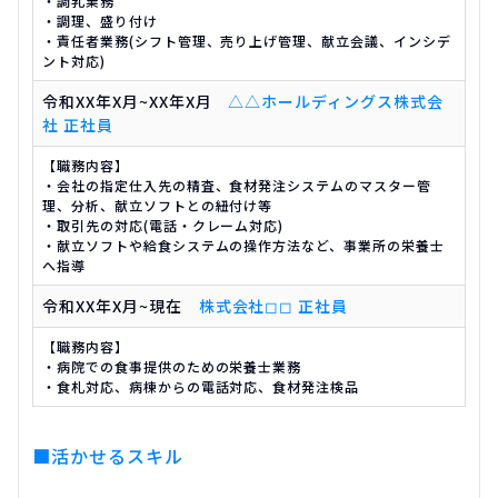
・調乳業務
・調理、盛り付け
・責任者業務(シフト管理、売り上げ管理、献立会議、インシデ
ント対応)
令和XX年X月~XX年X月
△△ホールディングス株式会
社 正社員
【職務内容】
・会社の指定仕入先の精査、食材発注システムのマスター管
理、分析、献立ソフトとの紐付け等
・取引先の対応(電話・クレーム対応)
・献立ソフトや給食システムの操作方法など、事業所の栄養士
へ指導
令和XX年X月~現在
株式会社◻︎◻︎ 正社員
【職務内容】
・病院での食事提供のための栄養士業務
・食札対応、病棟からの電話対応、食材発注検品
■活かせるスキル