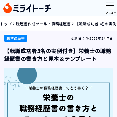
メニュー
トップ
履歴書作成ツール
職務経歴書
【転職成功者3名の実
navigate_next
navigate_next
navigate_next
職務経歴書
更新日：
2025年2月7日
update
【転職成功者3名の実例付き】栄養士の職務
経歴書の書き方と見本＆テンプレート