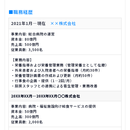
■職務経歴
2021年1月―現在
××株式会社
事業内容: 総合病院の運営
資本金: 80億円
売上高: 500億円
従業員数: 3,500名
【業務内容】
・栄養指導および栄養管理業務（管理栄養士として在籍）
・外来患者および入院患者への栄養指導（月約30件）
・栄養管理計画書の作成および更新（月約50件）
・行事食の企画・提供（1―2回/月）
・厨房スタッフとの連携による衛生管理・業務改善
20XX年XX月―20XX年XX月
〇〇株式会社
事業内容: 病院・福祉施設向け給食サービスの提供
資本金: 50億円
売上高: 300億円
従業員数: 2,000名