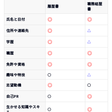
職務経歴
履歴書
書
◎
◎
氏名と日付
◎
住所や連絡先
△
◎
学歴
△
◎
◎
職歴
◎
◎
免許や資格
趣味や特技
〇
△
◎
志望動機
〇
◎
自己PR
〇
生かせる知識やスキ
◎
〇
ル