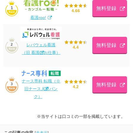
1
無料登録
4.66
看護roo!
レバウェル看護
無料登録
2
4.4
（旧 看護のお仕事）
ナース専科 転職（※
無料登録
3
4.2
旧ナース人材バン
ク）
※当サイトは口コミの一部を掲載しています。
この記事の内容
[
非表示
]