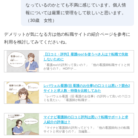
なっているのかとても不満に感じています。個人情
報については厳重に管理をして欲しいと思います。
（30歳 女性）
デメリットが気になる方は他の転職サイトの紹介ページを参考に
利用を検討してみてくださいね。
【口コミ・評判】看護roo!を使うべき人は？転職で失敗
しないために
「看護roo!の評判って良いの？」 「他の看護師転職サイトと何
が違うの？」 HOP!ナ...
レバウェル看護(旧 看護のお仕事)の口コミは悪い？競合2
サイトと求人数・特徴を比較してみた
「レバウェル看護（旧 看護のお仕事）の評判って良いの？口コ
ミを見たい」 「看護師が転職す...
マイナビ看護師の口コミ評判は悪い？転職サポートと求
人紹介の評価は？
「マイナビ看護師の評判ってどう？」「他の看護師向けの転職
サイトと何が違うの？」 当編集...