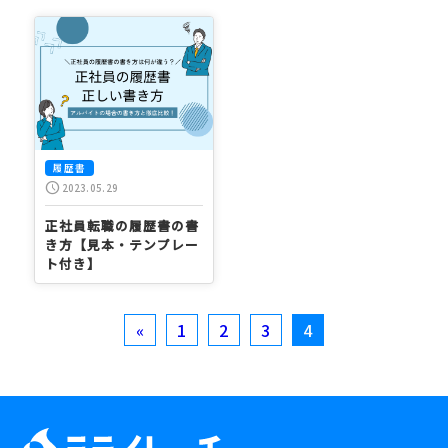
履歴書
schedule
2023.05.29
正社員転職の履歴書の書
き方【見本・テンプレー
ト付き】
投
«
1
2
3
4
稿
の
ペ