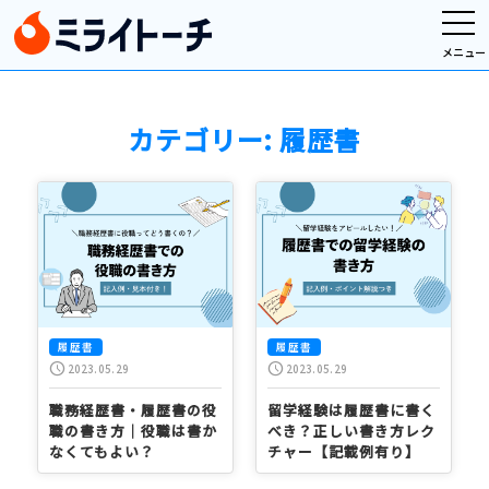
メニュー
カテゴリー:
履歴書
履歴書
履歴書
schedule
schedule
2023.05.29
2023.05.29
職務経歴書・履歴書の役
留学経験は履歴書に書く
職の書き方｜役職は書か
べき？正しい書き方レク
なくてもよい？
チャー【記載例有り】