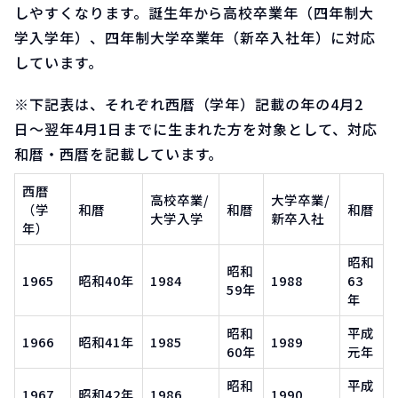
しやすくなります。誕生年から高校卒業年（四年制大
学入学年）、四年制大学卒業年（新卒入社年）に対応
しています。
※下記表は、それぞれ西暦（学年）記載の年の4月2
日〜翌年4月1日までに生まれた方を対象として、対応
和暦・西暦を記載しています。
西暦
高校卒業/
大学卒業/
（学
和暦
和暦
和暦
大学入学
新卒入社
年）
昭和
昭和
1965
昭和40年
1984
1988
63
59年
年
昭和
平成
1966
昭和41年
1985
1989
60年
元年
昭和
平成
1967
昭和42年
1986
1990