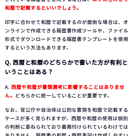
和暦で記載するといいでしょう。
印字に合わせて和暦で記載するのが面倒な場合は、オ
ンラインで作成できる履歴書作成ツールや、ファイル
形式でダウンロードできる履歴書テンプレートを使用
するという方法もあります。
Q. 西暦と和暦のどちらかで書いた方が有利と
いうことはある？
A.
西暦や和暦が書類選考に影響することはありませ
ん。
どちらかに統一していることが重要です。
なお、官公庁や自治体は公的な書類を和暦で記載する
ケースが多く見られますが、西暦や和暦の使用は個別
の判断に委ねられており義務付けられているわけでは
ありません。履歴書の和暦・西暦表記は作成しやすい