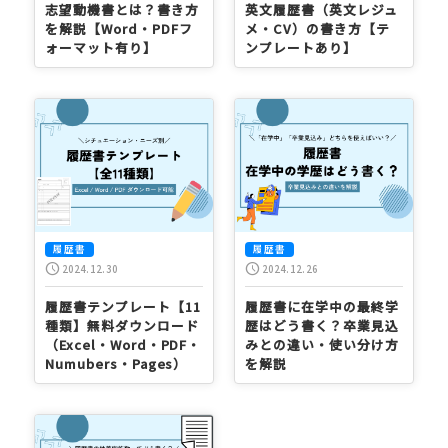
志望動機書とは？書き方
英文履歴書（英文レジュ
を解説【Word・PDFフ
メ・CV）の書き方【テ
ォーマット有り】
ンプレートあり】
履歴書
履歴書
schedule
schedule
2024.12.30
2024.12.26
履歴書テンプレート【11
履歴書に在学中の最終学
種類】無料ダウンロード
歴はどう書く？卒業見込
（Excel・Word・PDF・
みとの違い・使い分け方
Numubers・Pages）
を解説