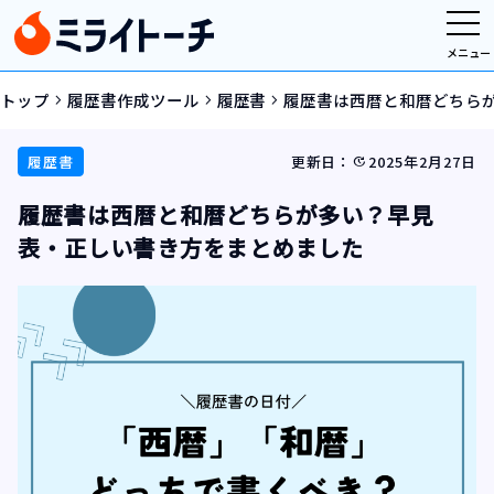
メニュー
トップ
履歴書作成ツール
履歴書
履歴書は西暦と和暦どちら
navigate_next
navigate_next
navigate_next
履歴書
更新日：
2025年2月27日
update
履歴書は西暦と和暦どちらが多い？早見
表・正しい書き方をまとめました