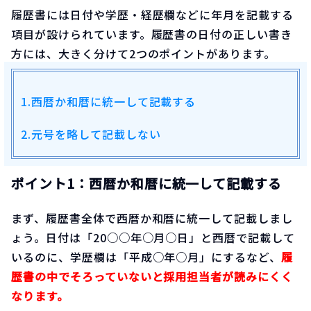
履歴書には日付や学歴・経歴欄などに年月を記載する
項目が設けられています。履歴書の日付の正しい書き
方には、大きく分けて2つのポイントがあります。
1.西暦か和暦に統一して記載する
2.元号を略して記載しない
ポイント1：西暦か和暦に統一して記載する
まず、履歴書全体で西暦か和暦に統一して記載しまし
ょう。日付は「20○○年○月○日」と西暦で記載して
いるのに、学歴欄は「平成○年○月」にするなど、
履
歴書の中でそろっていないと採用担当者が読みにくく
なります。