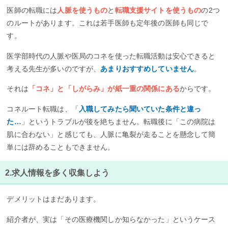
医師の転職には
人脈を使うもの
と
転職支援サイトを使うもの
の2つ
のルートがあります。これは若手医師も定年後の医師も同じで
す。
医学部時代の人脈や医局のコネを使った転職活動は安心できると
考える先生が多いのですが、
あまりおすすめしていません
。
それは
「コネ」と「しがらみ」が紙一重の関係にある
からです。
コネルート転職は、「
入職してみたら聞いていた条件と違っ
た…
」というトラブルが後を絶ちません。転職後に「この病院は
肌に合わない」と感じても、人脈に亀裂が走ることを懸念して簡
単には辞めることもできません。
2.求人情報を多く収集しよう
デメリットはまだあります。
紹介者が、実は「その医療機関しか知らなかった」というケース