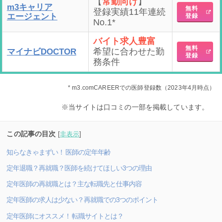
【
常勤向け
】
m3キャリア
無料
登録実績11年連続
エージェント
登録
No.1*
バイト求人豊富
無料
希望に合わせた勤
マイナビDOCTOR
登録
務条件
* m3.comCAREERでの医師登録数（2023年4月時点）
※当サイトは口コミの一部を掲載しています。
この記事の目次
[
非表示
]
知らなきゃまずい！ 医師の定年年齢
定年退職？再就職？医師を続けてほしい3つの理由
定年医師の再就職とは？主な転職先と仕事内容
定年医師の求人は少ない？再就職での3つのポイント
定年医師にオススメ！ 転職サイトとは？