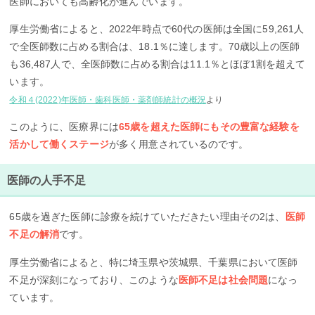
医師においても高齢化が進んでいます。
厚生労働省によると、2022年時点で60代の医師は全国に59,261人
で全医師数に占める割合は、18.1％に達します。70歳以上の医師
も36,487人で、全医師数に占める割合は11.1％とほぼ1割を超えて
います。
令和４(2022)年医師・歯科医師・薬剤師統計の概況
より
このように、医療界には
65歳を超えた医師にもその豊富な経験を
活かして働くステージ
が多く用意されているのです。
医師の人手不足
65歳を過ぎた医師に診療を続けていただきたい理由その2は、
医師
不足の解消
です。
厚生労働省によると、特に埼玉県や茨城県、千葉県において医師
不足が深刻になっており、このような
医師不足は社会問題
になっ
ています。