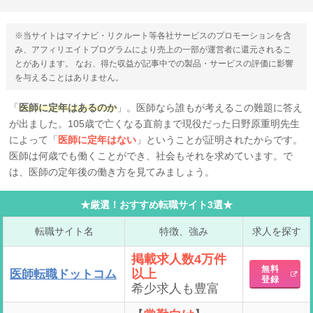
※当サイトはマイナビ・リクルート等各社サービスのプロモーションを含
み、アフィリエイトプログラムにより売上の一部が運営者に還元されるこ
とがあります。 なお、得た収益が記事中での製品・サービスの評価に影響
を与えることはありません。
「
医師に定年はあるのか
」。医師なら誰もが考えるこの難題に答え
が出ました。105歳で亡くなる直前まで現役だった日野原重明先生
によって「
医師に定年はない
」ということが証明されたからです。
医師は何歳でも働くことができ、社会もそれを求めています。で
は、医師の定年後の働き方を見てみましょう。
★厳選！おすすめ転職サイト3選★
転職サイト名
特徴、強み
求人を探す
掲載求人数4万件
無料
以上
医師転職ドットコム
登録
希少求人も豊富