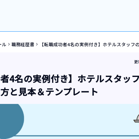
ール
職務経歴書
【転職成功者4名の実例付き】ホテルスタッフ
navigate_next
navigate_next
更
者4名の実例付き】ホテルスタッ
き方と見本＆テンプレート