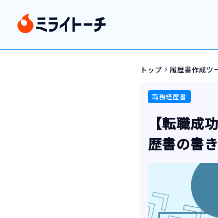
トップ
履歴書作成ツ
navigate_next
職務経歴書
【転職成功
歴書の書