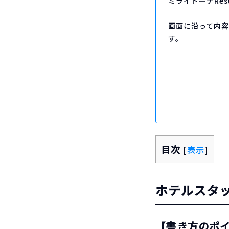
ミライトーチRe
画面に沿って内
す。
目次
[
表示
]
ホテルスタ
【書き方のポ