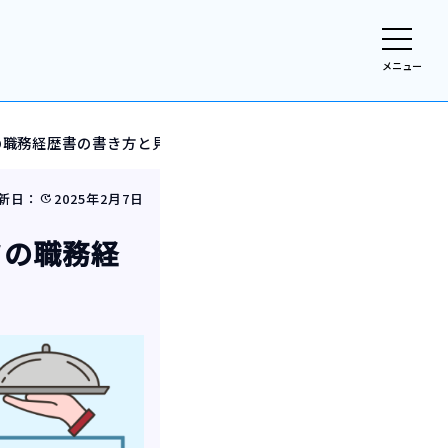
メニュー
の職務経歴書の書き方と見本＆テンプレート
新日：
2025年2月7日
update
フの職務経