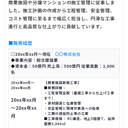
商業施設や分譲マンションの施工管理に従事しま
した。施工計画の作成から工程管理、安全管理、
コスト管理に至るまで幅広く担当し、円滑な工事
進行と高品質な仕上がりに貢献しています。
■職務経歴
□20xx年xx月～現在
〇〇株式会社
◆事業内容：総合建設業
◆資本金：50億円 売上高：500億円 従業員数：2,000
名
20xx年xx月～
【商業施設新築工事】
20xx年xx月
■業務詳細：
・工程管理全般（基礎工事から仕上げ工事
まで）
20xx年xx月
・資材調達と在庫管理
～20xx年xx
・安全管理と現場作業員への指導
・工期の遅延防止策の立案
月
■工事規模： RC構造、地上5階建て、延床
面積3,000㎡