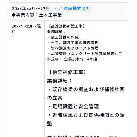
20xx年xx月～現在
△△建設株式会社
◆事業内容：土木工事業
20xx年xx月～現
【高速道路新設工事】
在
業務詳細：
・施工計画の作成
・土工、舗装工事の進捗管理
・資材調達およびコスト管理
・品質管理（コンクリート強度試験等）工
事規模： 全長10km、4車線
【橋梁補修工事】
業務詳細：
・既存橋梁の調査および補修計画
の立案
・足場設置と安全管理
・近隣住民および関係機関との調
整