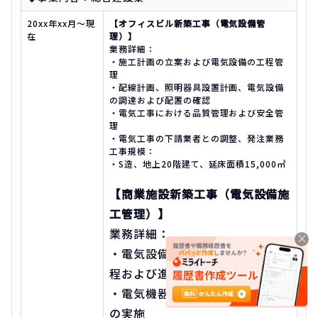
20xx年xx月～現
【オフィスビル新築工事（電気設備管
在
理）】
業務詳細：
・施工計画の立案および電気設備の工程管
理
・配線計画、照明器具設置計画、電気設備
の調達および配置の確認
・電気工事における品質管理および安全管
理
・電気工事の下請業者との調整、発注業務
工事規模：
・S造、地上20階建て、延床面積15,000㎡
【商業施設新築工事（電気設備施
工管理）】
業務詳細：
・電気設備の施工計画の立案、工
程および進捗管理
・電気機器の設置および配線工事
の実施