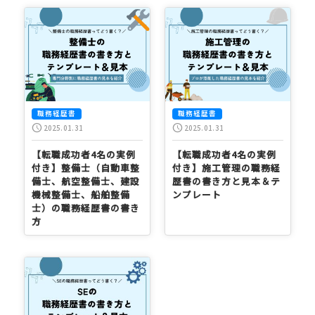
職務経歴書
職務経歴書
schedule
schedule
2025.01.31
2025.01.31
【転職成功者4名の実例
【転職成功者4名の実例
付き】整備士（自動車整
付き】施工管理の職務経
備士、航空整備士、建設
歴書の書き方と見本＆テ
機械整備士、船舶整備
ンプレート
士）の職務経歴書の書き
方