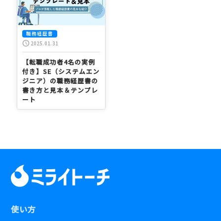
職務経歴書
schedule
2025.01.31
【転職成功者4名の実例
付き】SE（システムエン
ジニア）の職務経歴書の
書き方と見本＆テンプレ
ート
使い方