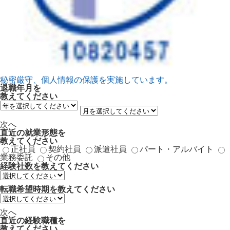
秘密厳守、個人情報の保護を実施しています。
退職年月
を
教えてください
次へ
直近の就業形態
を
教えてください
正社員
契約社員
派遣社員
パート・アルバイト
業務委託
その他
経験社数
を教えてください
転職希望時期
を教えてください
次へ
直近の経験職種
を
教えてください