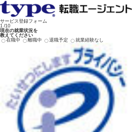
サービス登録フォーム
1
/10
現在の就業状況
を
教えてください
在職中
離職中
退職予定
就業経験なし