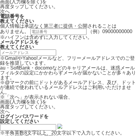
画面(入力欄を除く)を
再度タップしてください。
次へ
電話番号
を
教えてください
個人情報は承諾なく第三者に提供・公開されることは
ありません。
（例）09000000000
※ハイフンは含めずに入力してください。
メールアドレス
を
教えてください
※GmailやYahoo!メールなど、フリーメールアドレスでのご登
録を推奨しています。
au・SoftBank・docomoなどのキャリアメールは、迷惑メール
フィルタの設定にかかわらずメールが届かないことが多々あり
ます。
※@マークの前にドットがあるメールアドレス、及び、ドット
が連続で使われているメールアドレスはご利用いただけませ
ん。
※「次へ」が表示されない場合、
画面(入力欄を除く)を
再度タップしてください。
次へ
ログインパスワード
を
設定してください
※半角英数8文字以上、20文字以下で入力してください。