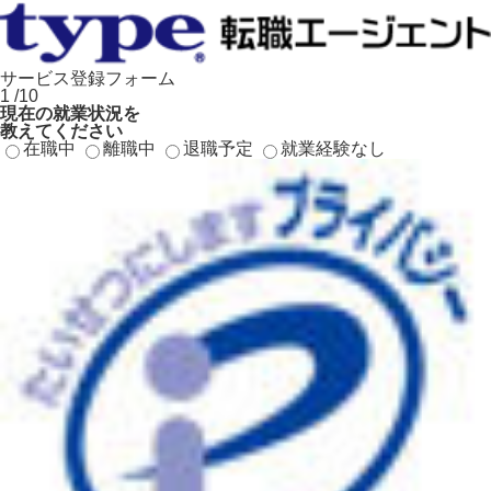
サービス登録フォーム
1
/10
現在の就業状況
を
教えてください
在職中
離職中
退職予定
就業経験なし