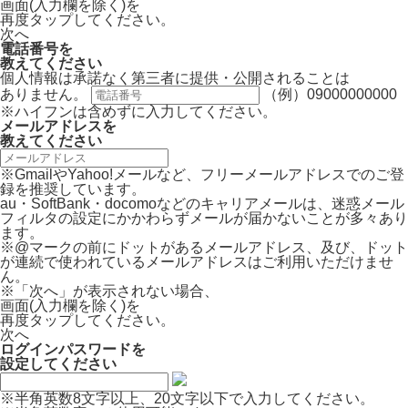
画面(入力欄を除く)を
再度タップしてください。
次へ
電話番号
を
教えてください
個人情報は承諾なく第三者に提供・公開されることは
ありません。
（例）09000000000
※ハイフンは含めずに入力してください。
メールアドレス
を
教えてください
※GmailやYahoo!メールなど、フリーメールアドレスでのご登
録を推奨しています。
au・SoftBank・docomoなどのキャリアメールは、迷惑メール
フィルタの設定にかかわらずメールが届かないことが多々あり
ます。
※@マークの前にドットがあるメールアドレス、及び、ドット
が連続で使われているメールアドレスはご利用いただけませ
ん。
※「次へ」が表示されない場合、
画面(入力欄を除く)を
再度タップしてください。
次へ
ログインパスワード
を
設定してください
※半角英数8文字以上、20文字以下で入力してください。