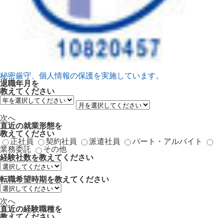
秘密厳守、個人情報の保護を実施しています。
退職年月
を
教えてください
次へ
直近の就業形態
を
教えてください
正社員
契約社員
派遣社員
パート・アルバイト
業務委託
その他
経験社数
を教えてください
転職希望時期
を教えてください
次へ
直近の経験職種
を
教えてください