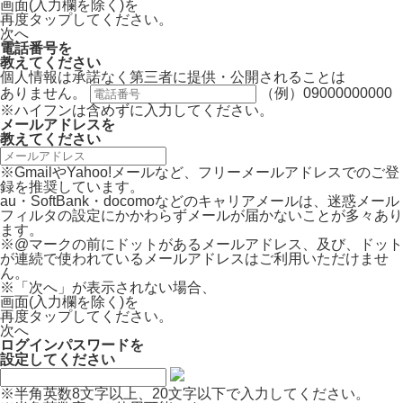
画面(入力欄を除く)を
再度タップしてください。
次へ
電話番号
を
教えてください
個人情報は承諾なく第三者に提供・公開されることは
ありません。
（例）09000000000
※ハイフンは含めずに入力してください。
メールアドレス
を
教えてください
※GmailやYahoo!メールなど、フリーメールアドレスでのご登
録を推奨しています。
au・SoftBank・docomoなどのキャリアメールは、迷惑メール
フィルタの設定にかかわらずメールが届かないことが多々あり
ます。
※@マークの前にドットがあるメールアドレス、及び、ドット
が連続で使われているメールアドレスはご利用いただけませ
ん。
※「次へ」が表示されない場合、
画面(入力欄を除く)を
再度タップしてください。
次へ
ログインパスワード
を
設定してください
※半角英数8文字以上、20文字以下で入力してください。