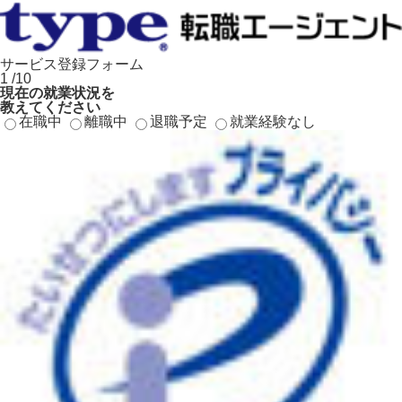
サービス登録フォーム
1
/10
現在の就業状況
を
教えてください
在職中
離職中
退職予定
就業経験なし