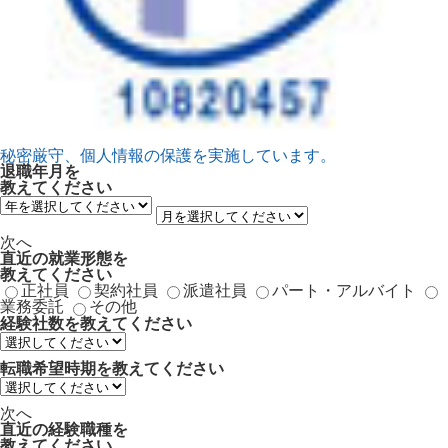
秘密厳守、個人情報の保護を実施しています。
退職年月
を
教えてください
次へ
直近の就業形態
を
教えてください
正社員
契約社員
派遣社員
パート・アルバイト
業務委託
その他
経験社数
を教えてください
転職希望時期
を教えてください
次へ
直近の経験職種
を
教えてください