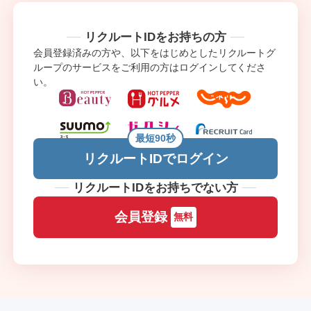
リクルートIDをお持ちの方
会員登録済みの方や、以下をはじめとしたリクルートグ
ループのサービスをご利用の方はログインしてくださ
い。
最短90秒
リクルートIDでログイン
リクルートIDをお持ちでない方
会員登録
無料