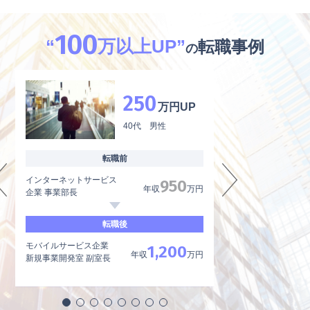
100
“
万以上UP”
転職事例
の
250
万円UP
40代 男性
転職前
インターネットサービス
外資系製薬メーカー
950
年収
万円
企業 事業部長
品質管理、品質保証
転職後
モバイルサービス企業
内資系製薬メーカー
1,200
年収
万円
新規事業開発室 副室長
品質管理責任者