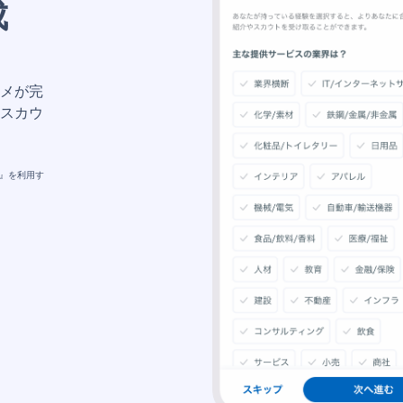
成
メが完
スカウ
メ』を利用す