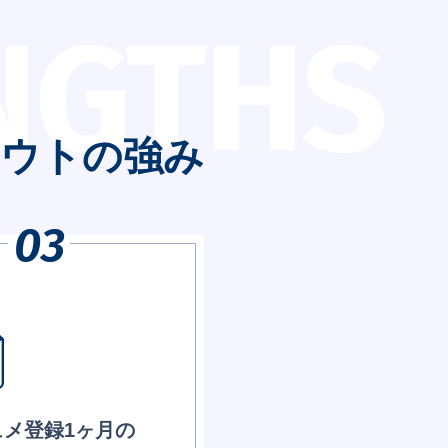
NGTHS
ウト
の強み
ュメ登録1ヶ月の