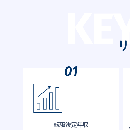
KE
リ
転職決定年収