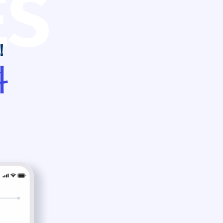
ES
！
料