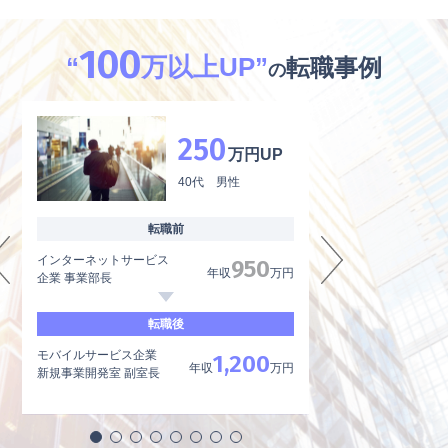
100
“
万以上UP”
転職事例
の
250
万円UP
40代 男性
転職前
インターネットサービス
外資系製薬メーカー
950
年収
万円
企業 事業部長
品質管理、品質保証
転職後
モバイルサービス企業
内資系製薬メーカー
1,200
年収
万円
新規事業開発室 副室長
品質管理責任者