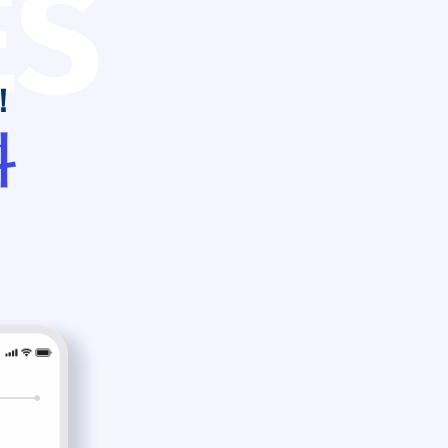
ES
！
料