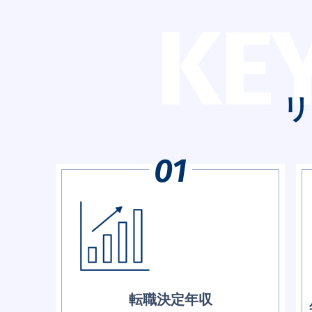
KE
リ
転職決定年収