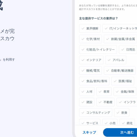
成
メが完
スカウ
メ』を利用す