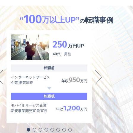
100
“
万以上UP”
転職事例
の
250
万円UP
40代 男性
転職前
インターネットサービス
外資系製薬メーカー
950
年収
万円
企業 事業部長
品質管理、品質保証
転職後
モバイルサービス企業
内資系製薬メーカー
1,200
年収
万円
新規事業開発室 副室長
品質管理責任者