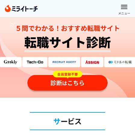
メニュー
メ
ニ
ュ
ー
履歴
書・
職務
経歴
書作
成
サ
ービス
ミ
ラ