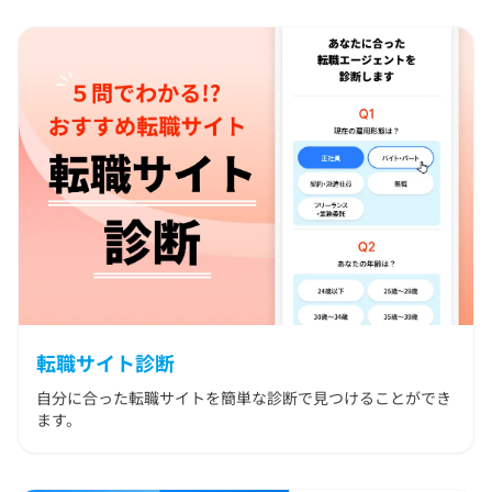
イ
ト
ー
チ
エ
ー
ジ
ェ
ン
ト
AI
適
職
転職サイト診断
診
断
自分に合った転職サイトを簡単な診断で見つけることができ
ます。
お
役